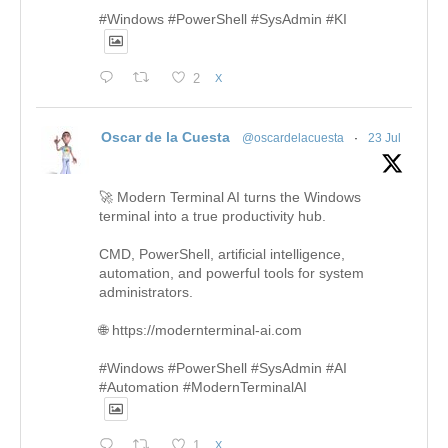
#Windows #PowerShell #SysAdmin #KI
2
X
Oscar de la Cuesta
@oscardelacuesta
·
23 Jul
🚀 Modern Terminal AI turns the Windows
terminal into a true productivity hub.
CMD, PowerShell, artificial intelligence,
automation, and powerful tools for system
administrators.
🌐 https://modernterminal-ai.com
#Windows #PowerShell #SysAdmin #AI
#Automation #ModernTerminalAI
1
X