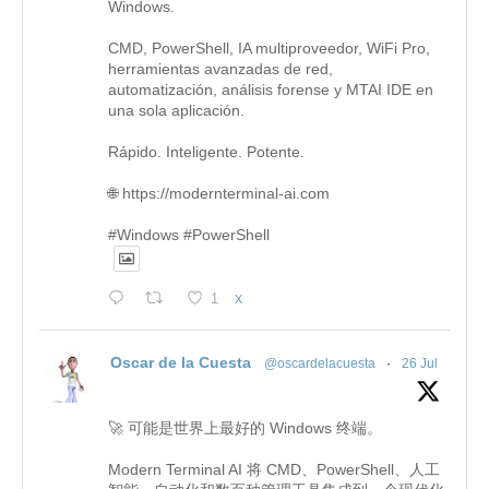
Windows.
CMD, PowerShell, IA multiproveedor, WiFi Pro,
herramientas avanzadas de red,
automatización, análisis forense y MTAI IDE en
una sola aplicación.
Rápido. Inteligente. Potente.
🌐 https://modernterminal-ai.com
#Windows #PowerShell
1
X
Oscar de la Cuesta
@oscardelacuesta
·
26 Jul
🚀 可能是世界上最好的 Windows 终端。
Modern Terminal AI 将 CMD、PowerShell、人工