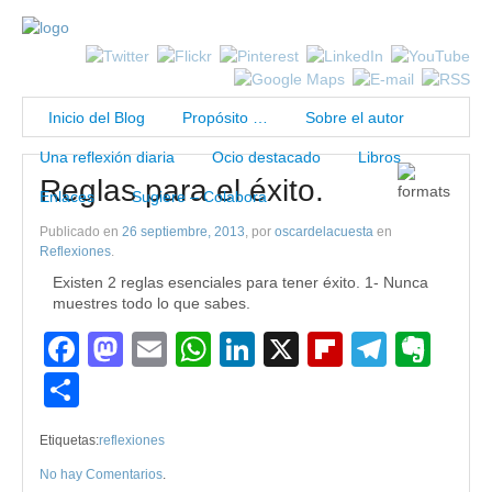
Inicio del Blog
Propósito …
Sobre el autor
Una reflexión diaria
Ocio destacado
Libros
Reglas para el éxito.
Enlaces
Sugiere – Colabora
Publicado en
26 septiembre, 2013
, por
oscardelacuesta
en
Reflexiones
.
Existen 2 reglas esenciales para tener éxito. 1- Nunca
muestres todo lo que sabes.
Facebook
Mastodon
Email
WhatsApp
LinkedIn
X
Flipboard
Teleg
Eve
Compartir
Etiquetas:
reflexiones
No hay Comentarios
.