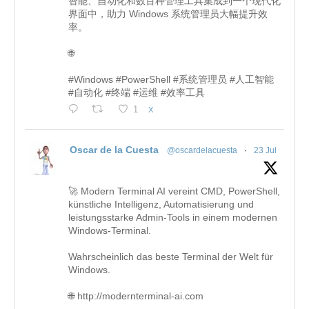
智能、自动化和数百种管理工具集成到一个现代化
界面中，助力 Windows 系统管理员大幅提升效
率。
🌐
#Windows #PowerShell #系统管理员 #人工智能
#自动化 #终端 #运维 #效率工具
1
X
Oscar de la Cuesta
@oscardelacuesta
·
23 Jul
🚀 Modern Terminal AI vereint CMD, PowerShell,
künstliche Intelligenz, Automatisierung und
leistungsstarke Admin-Tools in einem modernen
Windows-Terminal.
Wahrscheinlich das beste Terminal der Welt für
Windows.
🌐 http://modernterminal-ai.com