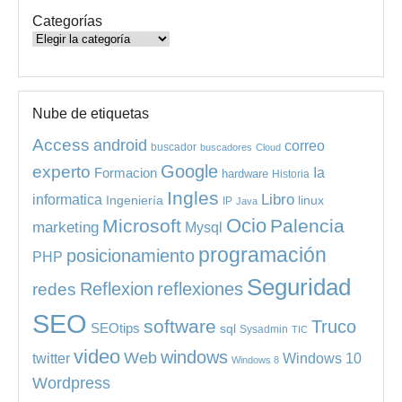
Categorías
Categorías
Nube de etiquetas
Access
android
correo
buscador
buscadores
Cloud
experto
Google
Ia
Formacion
hardware
Historia
Ingles
informatica
Libro
Ingeniería
linux
IP
Java
Ocio
Microsoft
Palencia
marketing
Mysql
programación
posicionamiento
PHP
Seguridad
redes
Reflexion
reflexiones
SEO
software
Truco
SEOtips
sql
Sysadmin
TIC
video
windows
Web
Windows 10
twitter
Windows 8
Wordpress