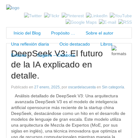
Inicio del Blog
Propósito …
Sobre el autor
Una reflexión diaria
Ocio destacado
Libros
DeepSeek V3: El futuro
Enlaces
Sugiere – Colabora
de la IA explicado en
detalle.
Publicado en
27 enero, 2025
, por
oscardelacuesta
en
Sin categoría
.
Análisis detallado de DeepSeek V3: Una arquitectura
avanzada DeepSeek V3 es el modelo de inteligencia
artificial opensource más reciente de la startup china
DeepSeek, destacándose como un hito en el desarrollo de
modelos de lenguaje de gran escala. Este modelo utiliza
una arquitectura de Mezcla de Expertos (MoE, por sus
siglas en inglés), una técnica innovadora que optimiza el
uso de recursos computacionales mientras maneja la