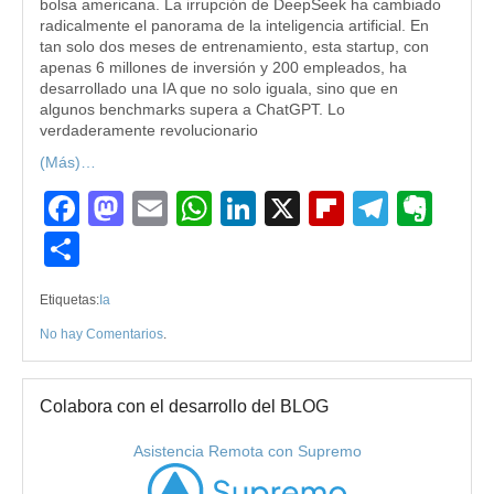
bolsa americana. La irrupción de DeepSeek ha cambiado
radicalmente el panorama de la inteligencia artificial. En
tan solo dos meses de entrenamiento, esta startup, con
apenas 6 millones de inversión y 200 empleados, ha
desarrollado una IA que no solo iguala, sino que en
algunos benchmarks supera a ChatGPT. Lo
verdaderamente revolucionario
(Más)…
Facebook
Mastodon
Email
WhatsApp
LinkedIn
X
Flipboard
Teleg
Eve
Compartir
Etiquetas:
Ia
No hay Comentarios
.
Colabora con el desarrollo del BLOG
Asistencia Remota con Supremo