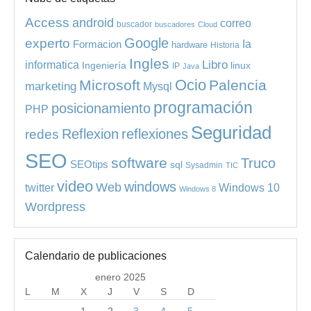
Access
android
correo
buscador
buscadores
Cloud
experto
Google
Ia
Formacion
hardware
Historia
Ingles
informatica
Libro
Ingeniería
linux
IP
Java
Ocio
Microsoft
Palencia
marketing
Mysql
programación
posicionamiento
PHP
Seguridad
redes
Reflexion
reflexiones
SEO
software
Truco
SEOtips
sql
Sysadmin
TIC
video
windows
Web
Windows 10
twitter
Windows 8
Wordpress
Calendario de publicaciones
enero 2025
L
M
X
J
V
S
D
1
2
3
4
5