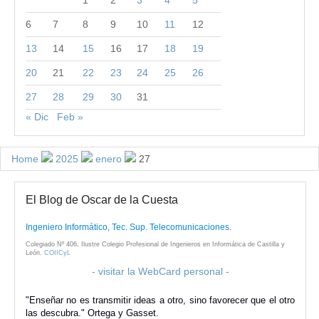
6
7
8
9
10
11
12
13
14
15
16
17
18
19
20
21
22
23
24
25
26
27
28
29
30
31
« Dic
Feb »
Home
2025
enero
27
El Blog de Oscar de la Cuesta
Ingeniero Informático, Tec. Sup. Telecomunicaciones.
Colegiado Nº 406, Ilustre Colegio Profesional de Ingenieros en Informática de Castilla y
León.
COIICyL
- visitar la WebCard personal -
"Enseñar no es transmitir ideas a otro, sino favorecer que el otro
las descubra." Ortega y Gasset.