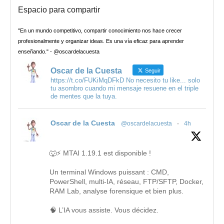
Espacio para compartir
"En un mundo competitivo, compartir conocimiento nos hace crecer
profesionalmente y organizar ideas. Es una vía eficaz para aprender
enseñando." - @oscardelacuesta
Oscar de la Cuesta
Seguir
https://t.co/FUKiMqDFkD No necesito tu like... solo
tu asombro cuando mi mensaje resuene en el triple
de mentes que la tuya.
Oscar de la Cuesta
@oscardelacuesta
·
4h
🐺⚡ MTAI 1.19.1 est disponible !
Un terminal Windows puissant : CMD,
PowerShell, multi-IA, réseau, FTP/SFTP, Docker,
RAM Lab, analyse forensique et bien plus.
🧠 L’IA vous assiste. Vous décidez.