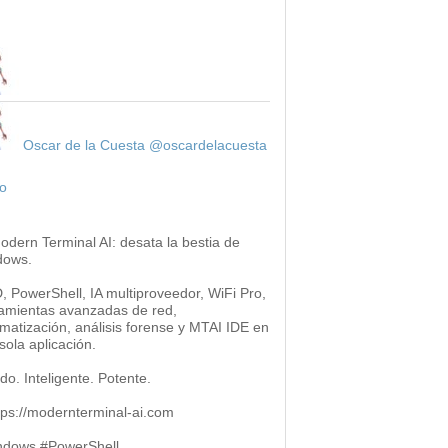
Oscar de la Cuesta
@oscardelacuesta
o
odern Terminal AI: desata la bestia de
dows.
 PowerShell, IA multiproveedor, WiFi Pro,
amientas avanzadas de red,
matización, análisis forense y MTAI IDE en
sola aplicación.
do. Inteligente. Potente.
ttps://modernterminal-ai.com
ndows #PowerShell