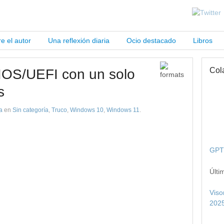
e el autor
Una reflexión diaria
Ocio destacado
Libros
Col
IOS/UEFI con un solo
s
a
en
Sin categoría
,
Truco
,
Windows 10
,
Windows 11
.
GPT 
Últi
Viso
2025