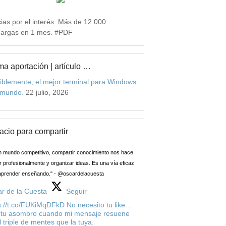
ias por el interés. Más de 12.000
argas en 1 mes. #PDF
ma aportación | artículo …
iblemente, el mejor terminal para Windows
 mundo.
22 julio, 2026
acio para compartir
n mundo competitivo, compartir conocimiento nos hace
 profesionalmente y organizar ideas. Es una vía eficaz
aprender enseñando." - @oscardelacuesta
r de la Cuesta
Seguir
s://t.co/FUKiMqDFkD No necesito tu like...
 tu asombro cuando mi mensaje resuene
l triple de mentes que la tuya.