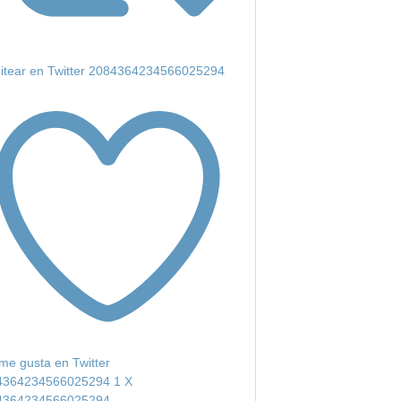
itear en Twitter 2084364234566025294
me gusta en Twitter
4364234566025294
1
X
4364234566025294