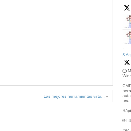
·
3 Ag
🐺 M
Win
CMD,
herr
auto
Las mejores herramientas virtu...
»
una 
Rápi
🌐 h
#Wi