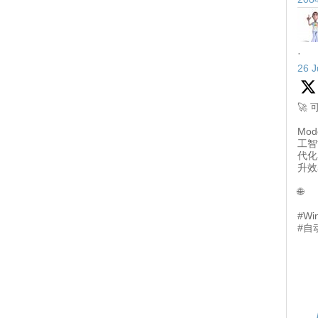
·
26 J
🚀
Mod
工智
代化
升效
🌐
#Wi
#自