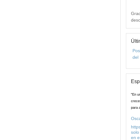
Grac
desc
Últi
Pos
del
Esp
"En u
crecer
para 
Osca
http
solo
en e