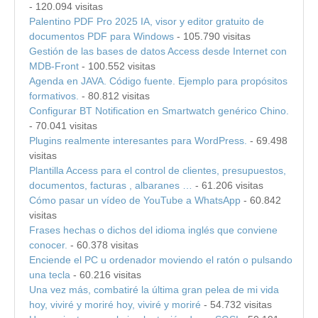
- 120.094 visitas
Palentino PDF Pro 2025 IA, visor y editor gratuito de
documentos PDF para Windows
- 105.790 visitas
Gestión de las bases de datos Access desde Internet con
MDB-Front
- 100.552 visitas
Agenda en JAVA. Código fuente. Ejemplo para propósitos
formativos.
- 80.812 visitas
Configurar BT Notification en Smartwatch genérico Chino.
- 70.041 visitas
Plugins realmente interesantes para WordPress.
- 69.498
visitas
Plantilla Access para el control de clientes, presupuestos,
documentos, facturas , albaranes …
- 61.206 visitas
Cómo pasar un vídeo de YouTube a WhatsApp
- 60.842
visitas
Frases hechas o dichos del idioma inglés que conviene
conocer.
- 60.378 visitas
Enciende el PC u ordenador moviendo el ratón o pulsando
una tecla
- 60.216 visitas
Una vez más, combatiré la última gran pelea de mi vida
hoy, viviré y moriré hoy, viviré y moriré
- 54.732 visitas