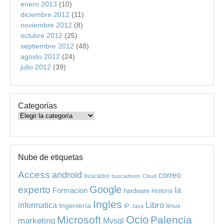
enero 2013
(10)
diciembre 2012
(11)
noviembre 2012
(8)
octubre 2012
(25)
septiembre 2012
(48)
agosto 2012
(24)
julio 2012
(39)
Categorías
Categorías
Nube de etiquetas
Access
android
correo
buscador
buscadores
Cloud
experto
Google
Ia
Formacion
hardware
Historia
Ingles
informatica
Libro
Ingeniería
linux
IP
Java
Ocio
Microsoft
Palencia
marketing
Mysql