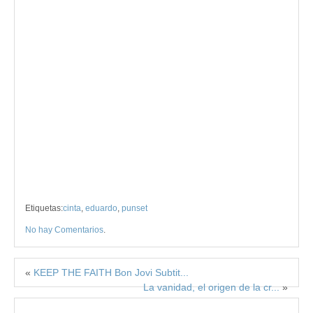
Etiquetas:
cinta
,
eduardo
,
punset
No hay Comentarios
.
«
KEEP THE FAITH Bon Jovi Subtit...
La vanidad, el origen de la cr...
»