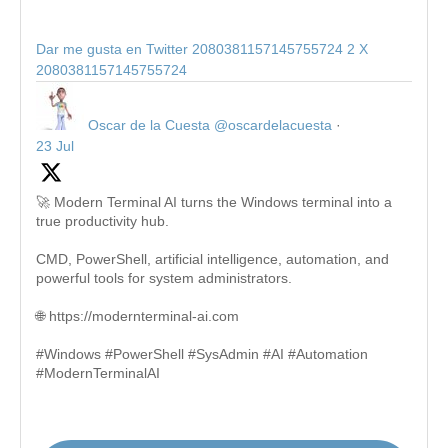
Dar me gusta en Twitter 2080381157145755724
2
X
2080381157145755724
Oscar de la Cuesta
@oscardelacuesta
·
23 Jul
🚀 Modern Terminal AI turns the Windows terminal into a
true productivity hub.
CMD, PowerShell, artificial intelligence, automation, and
powerful tools for system administrators.
🌐 https://modernterminal-ai.com
#Windows #PowerShell #SysAdmin #AI #Automation
#ModernTerminalAI