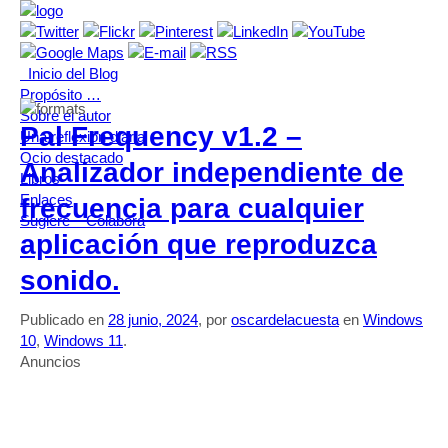
Inicio del Blog
Propósito …
Sobre el autor
Pal Frequency v1.2 –
Una reflexión diaria
Ocio destacado
Analizador independiente de
Libros
Enlaces
frecuencia para cualquier
Sugiere – Colabora
aplicación que reproduzca
sonido.
Publicado en
28 junio, 2024
, por
oscardelacuesta
en
Windows
10
,
Windows 11
.
Anuncios