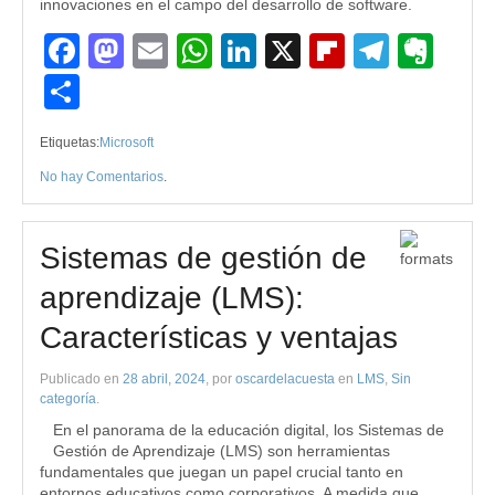
innovaciones en el campo del desarrollo de software.
Facebook
Mastodon
Email
WhatsApp
LinkedIn
X
Flipboard
Teleg
Eve
Compartir
Etiquetas:
Microsoft
No hay Comentarios
.
Sistemas de gestión de
aprendizaje (LMS):
Características y ventajas
Publicado en
28 abril, 2024
, por
oscardelacuesta
en
LMS
,
Sin
categoría
.
En el panorama de la educación digital, los Sistemas de
Gestión de Aprendizaje (LMS) son herramientas
fundamentales que juegan un papel crucial tanto en
entornos educativos como corporativos. A medida que