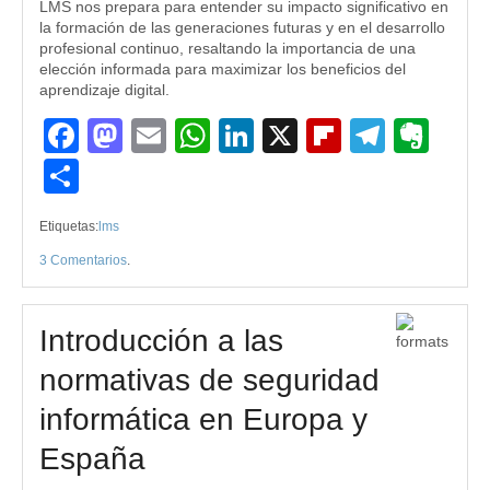
LMS nos prepara para entender su impacto significativo en
la formación de las generaciones futuras y en el desarrollo
profesional continuo, resaltando la importancia de una
elección informada para maximizar los beneficios del
aprendizaje digital.
Facebook
Mastodon
Email
WhatsApp
LinkedIn
X
Flipboard
Teleg
Eve
Compartir
Etiquetas:
lms
3 Comentarios
.
Introducción a las
normativas de seguridad
informática en Europa y
España