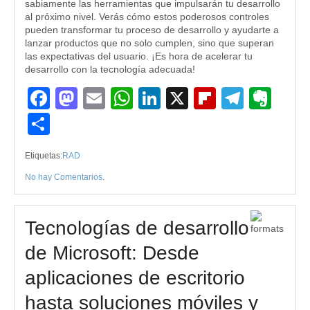
sabiamente las herramientas que impulsarán tu desarrollo
al próximo nivel. Verás cómo estos poderosos controles
pueden transformar tu proceso de desarrollo y ayudarte a
lanzar productos que no solo cumplen, sino que superan
las expectativas del usuario. ¡Es hora de acelerar tu
desarrollo con la tecnología adecuada!
Facebook
Mastodon
Email
WhatsApp
LinkedIn
X
Flipboard
Teleg
Eve
Compartir
Etiquetas:
RAD
No hay Comentarios
.
Tecnologías de desarrollo
de Microsoft: Desde
aplicaciones de escritorio
hasta soluciones móviles y