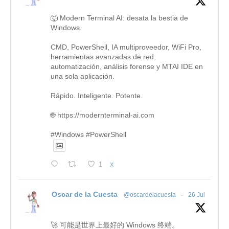
🐺 Modern Terminal AI: desata la bestia de
Windows.
CMD, PowerShell, IA multiproveedor, WiFi Pro,
herramientas avanzadas de red,
automatización, análisis forense y MTAI IDE en
una sola aplicación.
Rápido. Inteligente. Potente.
🌐 https://modernterminal-ai.com
#Windows #PowerShell
1
X
Oscar de la Cuesta
@oscardelacuesta
·
26 Jul
🚀 可能是世界上最好的 Windows 终端。