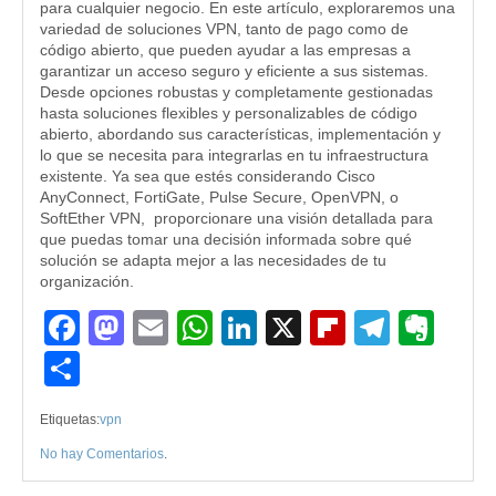
para cualquier negocio. En este artículo, exploraremos una
variedad de soluciones VPN, tanto de pago como de
código abierto, que pueden ayudar a las empresas a
garantizar un acceso seguro y eficiente a sus sistemas.
Desde opciones robustas y completamente gestionadas
hasta soluciones flexibles y personalizables de código
abierto, abordando sus características, implementación y
lo que se necesita para integrarlas en tu infraestructura
existente. Ya sea que estés considerando Cisco
AnyConnect, FortiGate, Pulse Secure, OpenVPN, o
SoftEther VPN, proporcionare una visión detallada para
que puedas tomar una decisión informada sobre qué
solución se adapta mejor a las necesidades de tu
organización.
Facebook
Mastodon
Email
WhatsApp
LinkedIn
X
Flipboard
Teleg
Eve
Compartir
Etiquetas:
vpn
No hay Comentarios
.