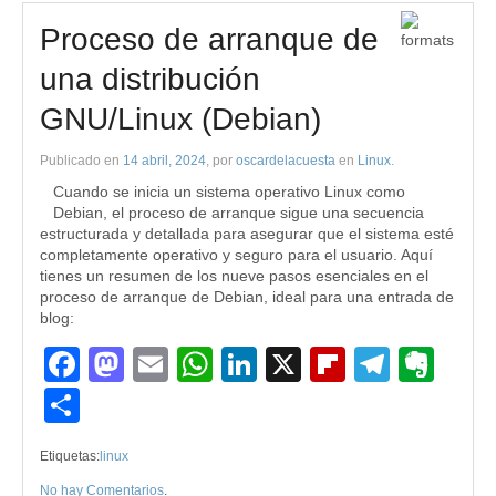
Proceso de arranque de
una distribución
GNU/Linux (Debian)
Publicado en
14 abril, 2024
, por
oscardelacuesta
en
Linux
.
Cuando se inicia un sistema operativo Linux como
Debian, el proceso de arranque sigue una secuencia
estructurada y detallada para asegurar que el sistema esté
completamente operativo y seguro para el usuario. Aquí
tienes un resumen de los nueve pasos esenciales en el
proceso de arranque de Debian, ideal para una entrada de
blog:
Facebook
Mastodon
Email
WhatsApp
LinkedIn
X
Flipboard
Teleg
Eve
Compartir
Etiquetas:
linux
No hay Comentarios
.