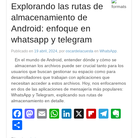
Explorando las rutas de
almacenamiento de
Android: enfoque en
whatsapp y telegram
Publicado en
19 abril, 2024
, por
oscardelacuesta
en
WhatsApp
.
En el mundo de Android, entender dónde y cómo se
almacenan los archivos puede ser crucial tanto para los
usuarios que buscan gestionar su espacio como para
desarrolladores que trabajan con aplicaciones que
necesitan acceder a estos archivos. Hoy, nos enfocaremos
en dos de las aplicaciones de mensajería más populares:
WhatsApp y Telegram, explicando sus rutas de
almacenamiento en detalle.
Facebook
Mastodon
Email
WhatsApp
LinkedIn
X
Flipboard
Teleg
Eve
Compartir