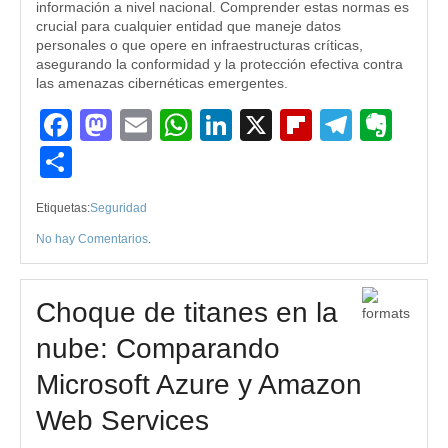
información a nivel nacional. Comprender estas normas es
crucial para cualquier entidad que maneje datos
personales o que opere en infraestructuras críticas,
asegurando la conformidad y la protección efectiva contra
las amenazas cibernéticas emergentes.
Facebook
Mastodon
Email
WhatsApp
LinkedIn
X
Flipboard
Teleg
Eve
Compartir
Etiquetas:
Seguridad
No hay Comentarios
.
Choque de titanes en la
nube: Comparando
Microsoft Azure y Amazon
Web Services