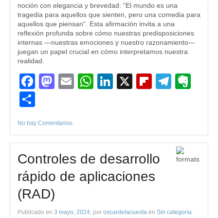
noción con elegancia y brevedad: “El mundo es una
tragedia para aquellos que sienten, pero una comedia para
aquellos que piensan“. Esta afirmación invita a una
reflexión profunda sobre cómo nuestras predisposiciones
internas —nuestras emociones y nuestro razonamiento—
juegan un papel crucial en cómo interpretamos nuestra
realidad.
Facebook
Mastodon
Email
WhatsApp
LinkedIn
X
Flipboard
Teleg
Eve
Compartir
No hay Comentarios
.
Controles de desarrollo
rápido de aplicaciones
(RAD)
Publicado en
3 mayo, 2024
, por
oscardelacuesta
en
Sin categoría
.