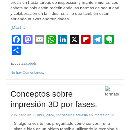
precisión hasta tareas de inspección y mantenimiento. Los
cobots no solo están redefiniendo las normas de seguridad
y colaboración en la industria, sino que también están
abriendo nuevas oportunidades
(Más)…
Facebook
Mastodon
Email
WhatsApp
LinkedIn
X
Flipboard
Teleg
Eve
Compartir
Etiquetas:
cobots
No hay Comentarios
.
Conceptos sobre
impresión 3D por fases.
Publicado en
23 abril, 2024
, por
oscardelacuesta
en
Impresion 3d
.
Si alguna vez te has preguntado cómo convertir una
simple idea en un objeto tangible utilizando la tecnología