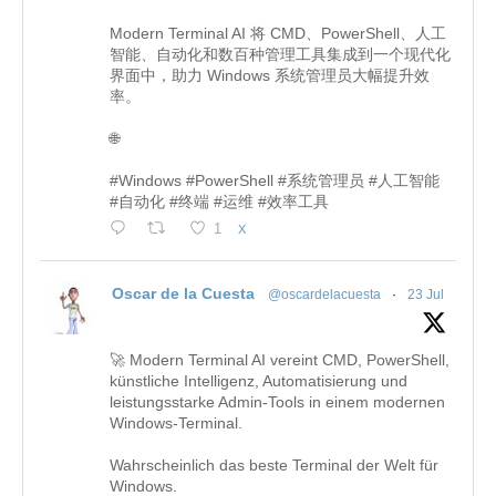
Modern Terminal AI 将 CMD、PowerShell、人工
智能、自动化和数百种管理工具集成到一个现代化
界面中，助力 Windows 系统管理员大幅提升效
率。
🌐
#Windows #PowerShell #系统管理员 #人工智能
#自动化 #终端 #运维 #效率工具
1
X
Oscar de la Cuesta
@oscardelacuesta
·
23 Jul
🚀 Modern Terminal AI vereint CMD, PowerShell,
künstliche Intelligenz, Automatisierung und
leistungsstarke Admin-Tools in einem modernen
Windows-Terminal.
Wahrscheinlich das beste Terminal der Welt für
Windows.