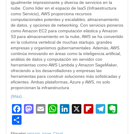
igualmente impresionante y diversa de servicios en la
nube. Como líder en el espacio de IaaS (Infraestructura
como Servicio), AWS proporciona recursos
computacionales potentes y escalables, almacenamiento
de datos, y opciones de networking. Con servicios pioneros
como Amazon EC2 para computación elástica y Amazon
S3 para almacenamiento en la nube, AWS se ha convertido
en la columna vertebral de muchas startups, grandes
empresas y organismos gubernamentales. Además, AWS
continúa innovando en áreas como la inteligencia artificial,
análisis de datos y computación sin servidor con
herramientas como AWS Lambda y Amazon SageMaker,
ofreciendo a los desarrolladores y empresas las
herramientas para construir soluciones más sofisticadas y
eficientes. Ambas plataformas, Azure y AWS, no solo
proporcionan la infraestructura
(Más)…
Facebook
Mastodon
Email
WhatsApp
LinkedIn
X
Flipboard
Teleg
Eve
Compartir
Etiquetas:
amazon
,
azure
,
Cloud