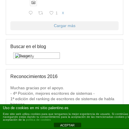
1
X
Cargar más
Buscar en el blog
Reconocimientos 2016
Muchas gracias por el apoyo.
- 4ª Posición, mejores escritores de sistemas -
1ª edición del ranking de escritores de sistemas de habla
hispana.
Uso de cookies en mi sitio palentino.es
Este sitio web utiliza cookies para que tengamos la mejor experiencia de usuario. Si continúas
navegando estás dando tu consentimiento para la aceptación de las mencionadas cookies y l
aceptación de la
política de cookies
ACEPTAR