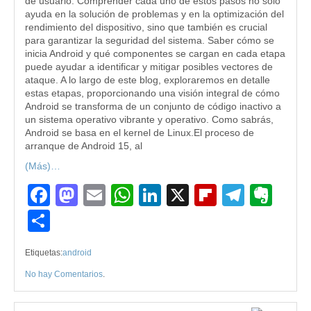
de usuario. Comprender cada uno de estos pasos no solo
ayuda en la solución de problemas y en la optimización del
rendimiento del dispositivo, sino que también es crucial
para garantizar la seguridad del sistema. Saber cómo se
inicia Android y qué componentes se cargan en cada etapa
puede ayudar a identificar y mitigar posibles vectores de
ataque. A lo largo de este blog, exploraremos en detalle
estas etapas, proporcionando una visión integral de cómo
Android se transforma de un conjunto de código inactivo a
un sistema operativo vibrante y operativo. Como sabrás,
Android se basa en el kernel de Linux.El proceso de
arranque de Android 15, al
(Más)…
Facebook
Mastodon
Email
WhatsApp
LinkedIn
X
Flipboard
Teleg
Eve
Compartir
Etiquetas:
android
No hay Comentarios
.