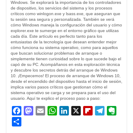
Windows. Se explorará la importancia de los controladores
de dispositivo, los servicios del sistema y los procesos
críticos como winlogon.exe y lsass.exe, que aseguran que
tu sesión sea segura y personalizada. También se verá
cómo Windows maneja la configuración del usuario y cómo
explorer.exe te sumerge en el entorno gráfico que utilizas
cada día. Este artículo es perfecto tanto para los
entusiastas de la tecnología que desean entender mejor
cómo funciona su sistema operativo, como para aquellos
que buscan solucionar problemas de arranque o
simplemente tienen curiosidad sobre lo que sucede bajo el
capó de su PC. Acompáñanos en esta exploración técnica
y descubre los secretos detrás del arranque de Windows
10. ¡Empecemos! El proceso de arranque de Windows 10,
desde el encendido del dispositivo hasta el inicio de sesión,
implica varios pasos críticos que gestionan cómo el
sistema operativo se carga y se prepara para el uso del
usuario. Aquí te explico el proceso paso a paso:
Facebook
Mastodon
Email
WhatsApp
LinkedIn
X
Flipboard
Teleg
Eve
Compartir