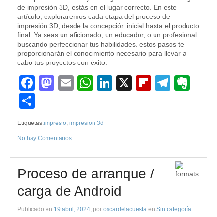
de impresión 3D, estás en el lugar correcto. En este
artículo, exploraremos cada etapa del proceso de
impresión 3D, desde la concepción inicial hasta el producto
final. Ya seas un aficionado, un educador, o un profesional
buscando perfeccionar tus habilidades, estos pasos te
proporcionarán el conocimiento necesario para llevar a
cabo tus proyectos con éxito.
Facebook
Mastodon
Email
WhatsApp
LinkedIn
X
Flipboard
Teleg
Eve
Compartir
Etiquetas:
impresio
,
impresion 3d
No hay Comentarios
.
Proceso de arranque /
carga de Android
Publicado en
19 abril, 2024
, por
oscardelacuesta
en
Sin categoría
.