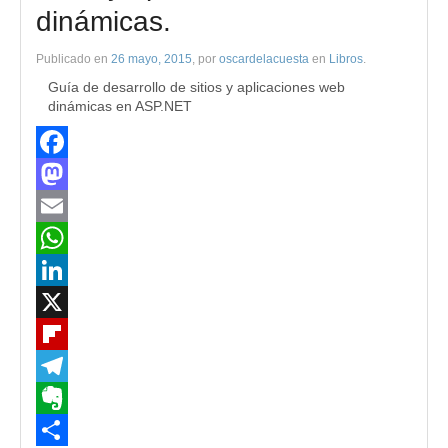
dinámicas.
Publicado en
26 mayo, 2015
, por
oscardelacuesta
en
Libros
.
Guía de desarrollo de sitios y aplicaciones web
dinámicas en ASP.NET
Facebook
Mastodon
Email
WhatsApp
LinkedIn
X
Flipboard
Telegram
Evernote