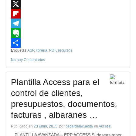
LinkedIn
X
Flipboard
Telegram
Evernote
Etiquetas:
ASP
,
libreria
,
PDF
,
recursos
Compartir
No hay Comentarios
.
Plantilla Access para el
control de clientes,
presupuestos, documentos,
facturas , albaranes …
Publicado en
23 junio, 2015
, por
oscardelacuesta
en
Access
.
PLANTILLA AVANZADA – ERP ACCESS Si deseas tener