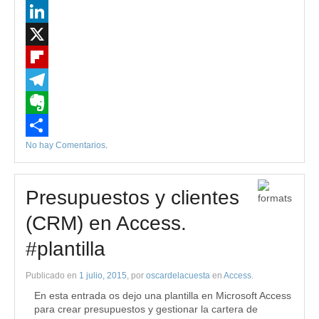
WhatsApp
LinkedIn
X
Flipboard
Telegram
Evernote
No hay Comentarios
.
Compartir
Presupuestos y clientes
(CRM) en Access.
#plantilla
Publicado en
1 julio, 2015
, por
oscardelacuesta
en
Access
.
En esta entrada os dejo una plantilla en Microsoft Access
para crear presupuestos y gestionar la cartera de