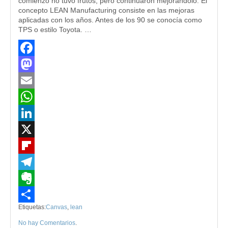
comienzo no tuvo frutos, pero continuaron mejorándolo. El
concepto LEAN Manufacturing consiste en las mejoras
aplicadas con los años. Antes de los 90 se conocía como
TPS o estilo Toyota. …
Facebook
Mastodon
Email
WhatsApp
LinkedIn
X
Flipboard
Telegram
Evernote
Etiquetas:
Canvas
,
lean
Compartir
No hay Comentarios
.