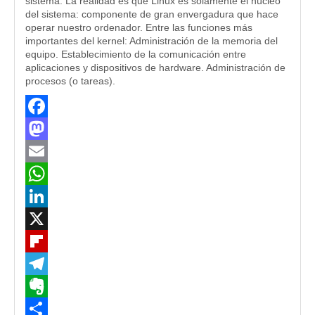
sistema. La realidad es que Linux es sólamente el núcleo
del sistema: componente de gran envergadura que hace
operar nuestro ordenador. Entre las funciones más
importantes del kernel: Administración de la memoria del
equipo. Establecimiento de la comunicación entre
aplicaciones y dispositivos de hardware. Administración de
procesos (o tareas).
Facebook
Mastodon
Email
WhatsApp
LinkedIn
X
Flipboard
Telegram
Evernote