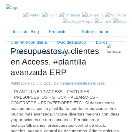
Inicio del Blog
Propósito …
Sobre el autor
Una reflexión diaria
Ocio destacado
Libros
Presupuestos y clientes
Enlaces
Sugiere – Colabora
en Access. #plantilla
avanzada ERP
Publicado en
1 julio, 2015
, por
oscardelacuesta
en
Access
.
PLANTILLA ERP ACCESS – FACTURAS –
PRESUPUESTOS – STOCK – ALBARANES –
CONTRATOS – PROVEEDORES ETC Si deseas tener
más potencia con la plantilla, te puedo proporcionar otra
mucho más avanzada. Incluye diversas mejoras con ideas
y aportaciones de otros usuarios. Permite crear
facturas/albaranes, presupuestos, control de stock,
pedidos, agenda, control de documentos. Admite articulos,