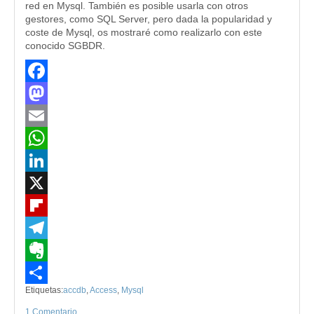
red en Mysql. También es posible usarla con otros
gestores, como SQL Server, pero dada la popularidad y
coste de Mysql, os mostraré como realizarlo con este
conocido SGBDR.
Facebook
Mastodon
Email
WhatsApp
LinkedIn
X
Flipboard
Telegram
Evernote
Etiquetas:
accdb
,
Access
,
Mysql
Compartir
1 Comentario
.