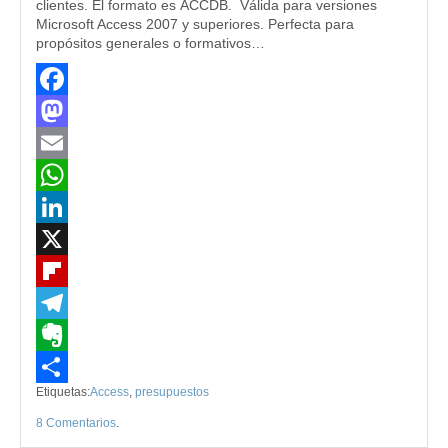
clientes. El formato es ACCDB. Válida para versiones
Microsoft Access 2007 y superiores. Perfecta para
propósitos generales o formativos…
Facebook
Mastodon
Email
WhatsApp
LinkedIn
X
Flipboard
Telegram
Evernote
Etiquetas:
Access
,
presupuestos
Compartir
8 Comentarios
.