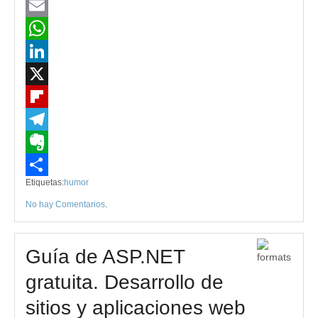
Mastodon
Email
WhatsApp
LinkedIn
X
Flipboard
Telegram
Evernote
Etiquetas:
humor
Compartir
No hay Comentarios
.
Guía de ASP.NET
gratuita. Desarrollo de
sitios y aplicaciones web