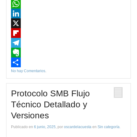
Email
WhatsApp
LinkedIn
X
Flipboard
Telegram
Evernote
No hay Comentarios
.
Compartir
Protocolo SMB Flujo
Técnico Detallado y
Versiones
Publicado en
6 junio, 2025
, por
oscardelacuesta
en
Sin categoría
.