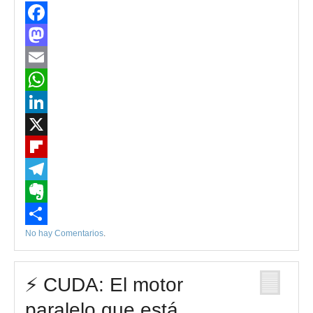
Facebook
Mastodon
Email
WhatsApp
LinkedIn
X
Flipboard
Telegram
Evernote
No hay Comentarios
.
Compartir
⚡ CUDA: El motor
paralelo que está