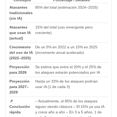
Concepto
Porcentaje / Detalles
Atacantes
85% del total (estimación 2024–2025)
tradicionales
(sin IA)
Atacantes
15% del total (uso emergente pero
que usan IA
creciente)
(actual)
Crecimiento
De un 5% en 2022 a un 15% en 2025
del uso de IA
(incremento anual acelerado)
(2022–2025)
Proyección
Se estima que entre el 20% y el 25% de
para 2026
los ataques estarán potenciados por IA
Proyección
Hasta un 33% de los ataques podrían
para 2027–
usar IA (1 de cada 3)
2029
📌
– Actualmente, el 85% de los ataques
Conclusión
siguen siendo clásicos – El 15% ya usa IA
rápida
y crece año a año – En 3 a 5 años, 1 de