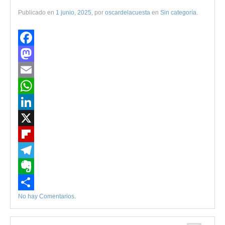
Publicado en
1 junio, 2025
, por
oscardelacuesta
en
Sin categoría
.
Facebook
Mastodon
Email
WhatsApp
LinkedIn
X
Flipboard
Telegram
Evernote
No hay Comentarios
.
Compartir