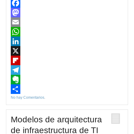
Facebook
Mastodon
Email
WhatsApp
LinkedIn
X
Flipboard
Telegram
Evernote
No hay Comentarios
.
Compartir
Modelos de arquitectura
de infraestructura de TI