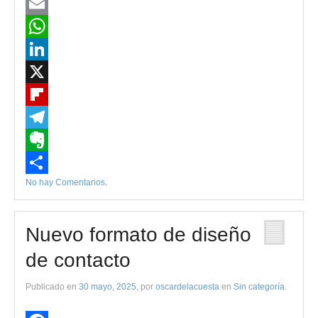
Mastodon
Email
WhatsApp
LinkedIn
X
Flipboard
Telegram
Evernote
No hay Comentarios
.
Compartir
Nuevo formato de diseño
de contacto
Publicado en
30 mayo, 2025
, por
oscardelacuesta
en
Sin categoría
.