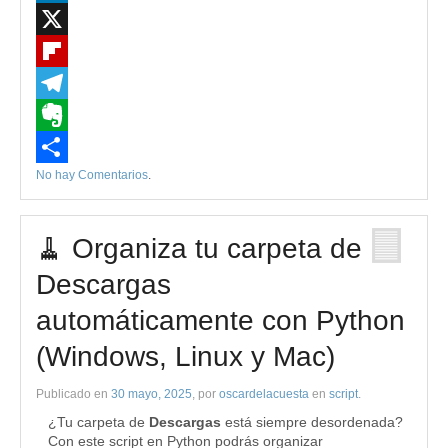
LinkedIn
X
Flipboard
Telegram
Evernote
No hay Comentarios
.
Compartir
🧹 Organiza tu carpeta de
Descargas
automáticamente con Python
(Windows, Linux y Mac)
Publicado en
30 mayo, 2025
, por
oscardelacuesta
en
script
.
¿Tu carpeta de
Descargas
está siempre desordenada?
Con este script en Python podrás organizar