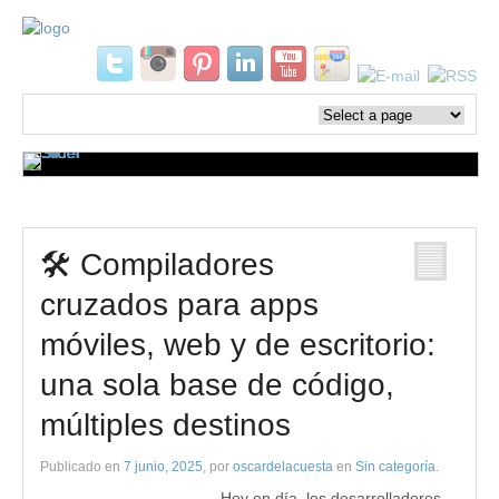
🛠️ Compiladores
cruzados para apps
móviles, web y de escritorio:
una sola base de código,
múltiples destinos
Publicado en
7 junio, 2025
, por
oscardelacuesta
en
Sin categoría
.
Hoy en día, los desarrolladores