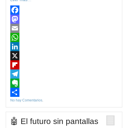
Facebook
Mastodon
Email
WhatsApp
LinkedIn
X
Flipboard
Telegram
Evernote
No hay Comentarios
.
Compartir
🤖 El futuro sin pantallas