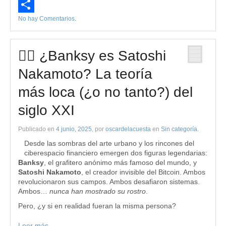
Evernote
No hay Comentarios
.
Compartir
🕵️‍♂️ ¿Banksy es Satoshi
Nakamoto? La teoría
más loca (¿o no tanto?) del
siglo XXI
Publicado en
4 junio, 2025
, por
oscardelacuesta
en
Sin categoría
.
Desde las sombras del arte urbano y los rincones del
ciberespacio financiero emergen dos figuras legendarias:
Banksy
, el grafitero anónimo más famoso del mundo, y
Satoshi Nakamoto
, el creador invisible del Bitcoin. Ambos
revolucionaron sus campos. Ambos desafiaron sistemas.
Ambos…
nunca han mostrado su rostro
.
Pero, ¿y si en realidad fueran la misma persona?
Leer más…