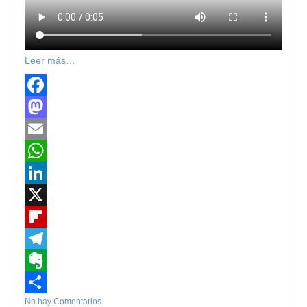
Leer más…
Facebook
Mastodon
Email
WhatsApp
LinkedIn
X
Flipboard
Telegram
Evernote
No hay Comentarios
.
Compartir