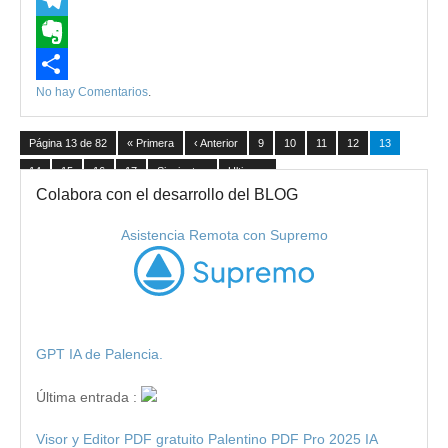
Flipboard
Telegram
Evernote
No hay Comentarios
.
Compartir
Página 13 de 82
« Primera
‹ Anterior
9
10
11
12
13
14
15
16
17
Siguiente ›
Ultima »
Colabora con el desarrollo del BLOG
Asistencia Remota con Supremo
GPT IA de Palencia.
Última entrada :
Visor y Editor PDF gratuito Palentino PDF Pro 2025 IA