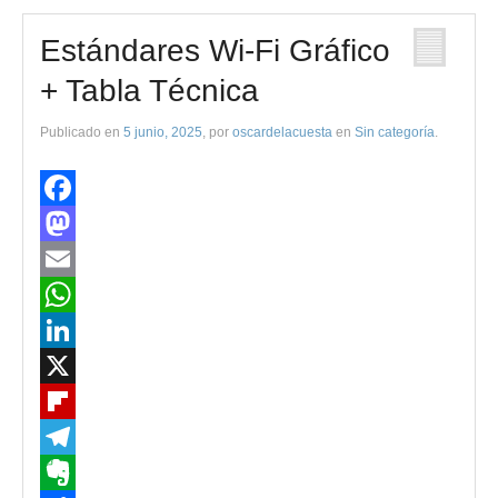
Estándares Wi-Fi Gráfico
+ Tabla Técnica
Publicado en
5 junio, 2025
, por
oscardelacuesta
en
Sin categoría
.
Facebook
Mastodon
Email
WhatsApp
LinkedIn
X
Flipboard
Telegram