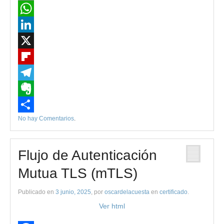
Email
WhatsApp
LinkedIn
X
Flipboard
Telegram
Evernote
No hay Comentarios
.
Compartir
Flujo de Autenticación
Mutua TLS (mTLS)
Publicado en
3 junio, 2025
, por
oscardelacuesta
en
certificado
.
Ver html