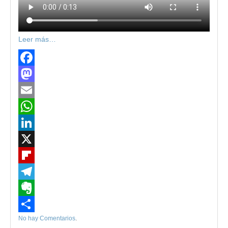
Leer más…
Facebook
Mastodon
Email
WhatsApp
LinkedIn
X
Flipboard
Telegram
Evernote
No hay Comentarios
.
Compartir