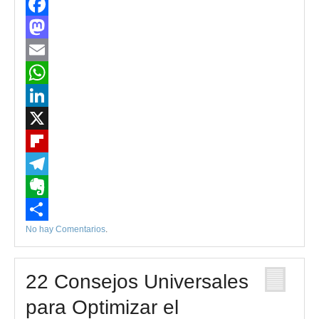
Facebook
Mastodon
Email
WhatsApp
LinkedIn
X
Flipboard
Telegram
Evernote
No hay Comentarios
.
Compartir
22 Consejos Universales
para Optimizar el