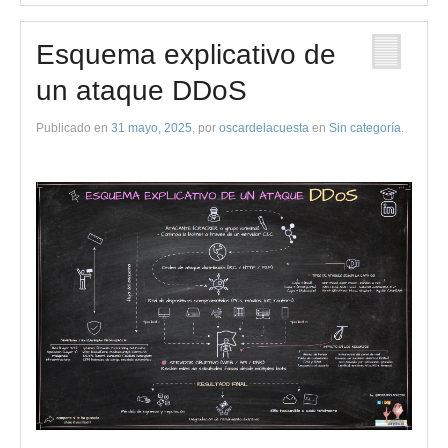
Esquema explicativo de
un ataque DDoS
Publicado en
31 mayo, 2025
, por
oscardelacuesta
en
Sin categoría
.