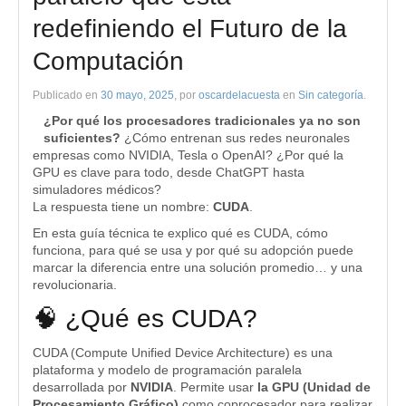
redefiniendo el Futuro de la
Computación
Publicado en
30 mayo, 2025
, por
oscardelacuesta
en
Sin categoría
.
¿Por qué los procesadores tradicionales ya no son
suficientes?
¿Cómo entrenan sus redes neuronales
empresas como NVIDIA, Tesla o OpenAI? ¿Por qué la
GPU es clave para todo, desde ChatGPT hasta
simuladores médicos?
La respuesta tiene un nombre:
CUDA
.
En esta guía técnica te explico qué es CUDA, cómo
funciona, para qué se usa y por qué su adopción puede
marcar la diferencia entre una solución promedio… y una
revolucionaria.
🧠 ¿Qué es CUDA?
CUDA (Compute Unified Device Architecture) es una
plataforma y modelo de programación paralela
desarrollada por
NVIDIA
. Permite usar
la GPU (Unidad de
Procesamiento Gráfico)
como coprocesador para realizar