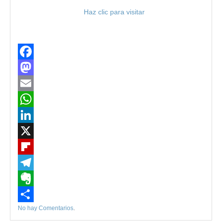
Haz clic para visitar
Facebook
Mastodon
Email
WhatsApp
LinkedIn
X
Flipboard
Telegram
Evernote
No hay Comentarios
.
Compartir